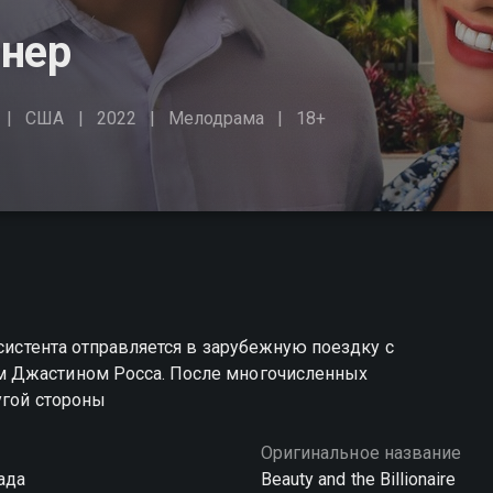
онер
США
2022
Мелодрама
18+
ссистента отправляется в зарубежную поездку с
м Джастином Росса. После многочисленных
угой стороны
Оригинальное название
ада
Beauty and the Billionaire