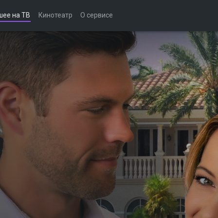
шее на ТВ
Кинотеатр
О сервисе