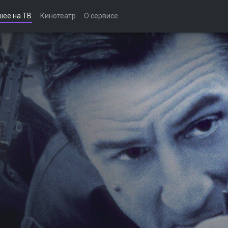
шее на ТВ
Кинотеатр
О сервисе