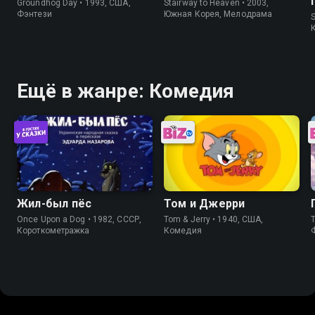
Groundhog Day • 1993, США,
Stairway to Heaven • 2003,
Фэнтези
Южная Корея, Мелодрама
S
Ещё в жанре: Комедия
Жил-был пёс
Том и Джерри
Once Upon a Dog • 1982, СССР,
Tom & Jerry • 1940, США,
T
Короткометражка
Комедия