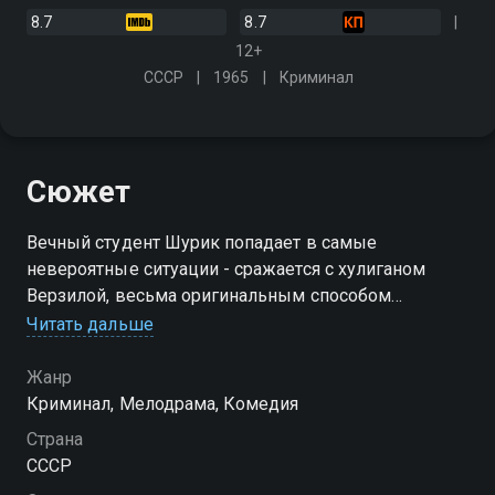
8.7
8.7
12+
СССР
1965
Криминал
Сюжет
Вечный студент Шурик попадает в самые
невероятные ситуации - сражается с хулиганом
Верзилой, весьма оригинальным способом
готовится к экзамену и даже предотвращает
Читать дальше
"ограбление века", обезвредив знаменитую тройку -
Балбеса, Труса и Бывалого
Жанр
Криминал, Мелодрама, Комедия
Страна
СССР