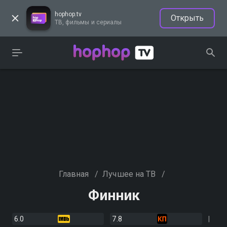
hophop.tv
Открыть
ТВ, фильмы и сериалы
Главная
/
Лучшее на ТВ
/
Финник
6.0
7.8