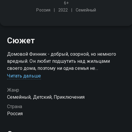
6+
Россия
2022
Семейный
Сюжет
Домовой Финник - добрый, озорной, но немного
вредный. Он любит подшутить над жильцами
своего дома, поэтому ни одна семья не
задерживается в его владениях надолго. Но всё
Читать дальше
меняется, когда в дом въезжают находчивая
девочка Кристина и её родители
Жанр
Семейный, Детский, Приключения
Страна
Россия