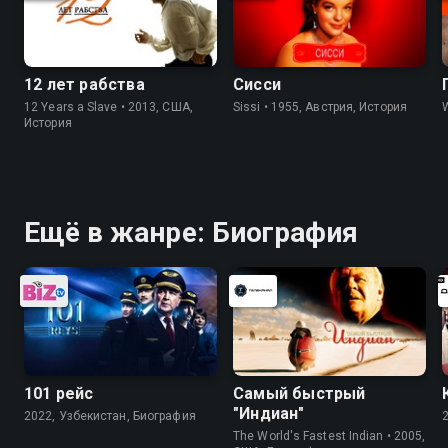
12 лет рабства
Сисси
12 Years a Slave • 2013, США,
Sissi • 1955, Австрия, История
История
Ещё в жанре: Биография
101 рейс
Самый быстрый
"Индиан"
2022, Узбекистан, Биография
The World's Fastest Indian • 2005,