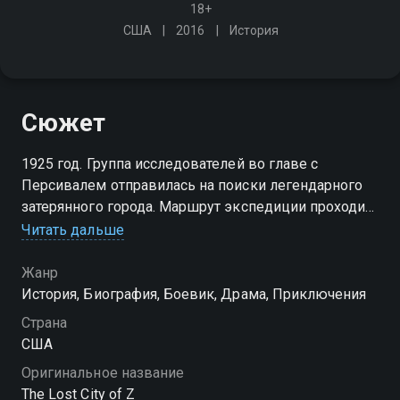
18+
США
2016
История
Сюжет
1925 год. Группа исследователей во главе с
Персивалем отправилась на поиски легендарного
затерянного города. Маршрут экспедиции проходил
через штат Мату-Гроссо, где, согласно легенде, и
Читать дальше
находился затерянный город - древняя и
легендарная столица инков
Жанр
История, Биография, Боевик, Драма, Приключения
Страна
США
Оригинальное название
The Lost City of Z