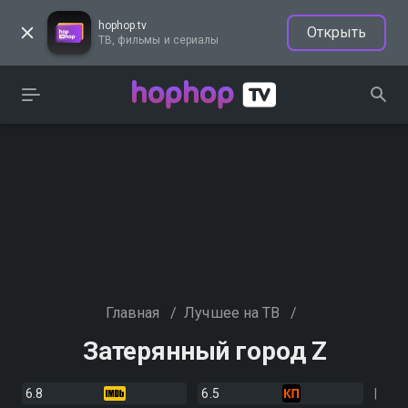
hophop.tv
Открыть
ТВ, фильмы и сериалы
Главная
/
Лучшее на ТВ
/
Затерянный город Z
6.8
6.5