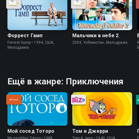
Форрест Гамп
Мальчики в небе 2
Forrest Gump • 1994, США,
2004, Узбекистан, Мелодрама
R
Мелодрама
Ещё в жанре: Приключения
Мой сосед Тоторо
Том и Джерри
My neighbor Totoro • 1988,
Tom & Jerry • 1940, США,