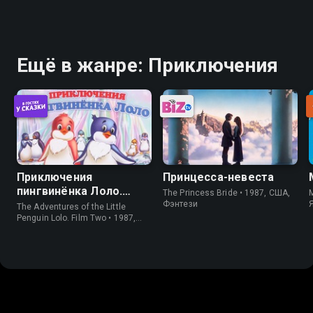
Ещё в жанре: Приключения
Приключения
Принцесса-невеста
пингвинёнка Лоло.
The Princess Bride • 1987, США,
M
Фильм второй
Фэнтези
The Adventures of the Little
Penguin Lolo. Film Two • 1987,
СССР, Короткометражка