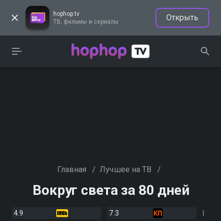
hophop.tv
Открыть
ТВ, фильмы и сериалы
Главная
/
Лучшее на ТВ
/
Вокруг света за 80 дней
4.9
7.3