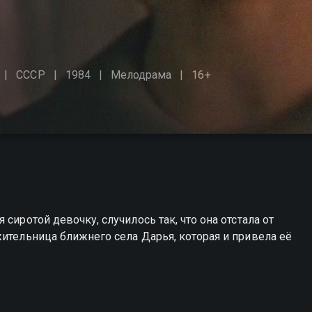
СССР
1984
Мелодрама
16+
сиротой девочку, случилось так, что она отстала от
жительница ближнего села Дарья, которая и привела её