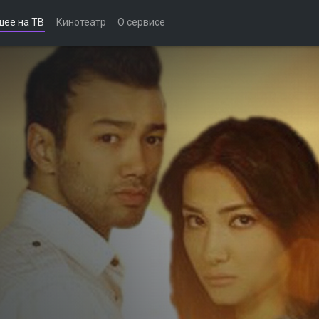
шее на ТВ
Кинотеатр
О сервисе