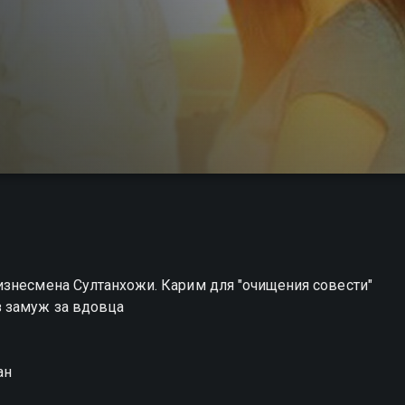
изнесмена Султанхожи. Карим для "очищения совести"
 замуж за вдовца
ан