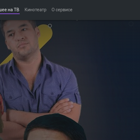
шее на ТВ
Кинотеатр
О сервисе