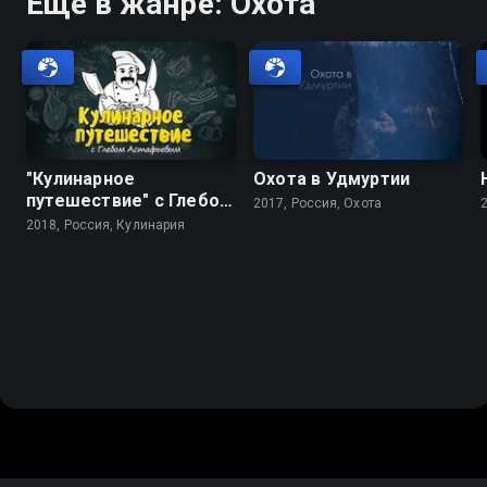
Ещё в жанре: Охота
"Кулинарное
Охота в Удмуртии
путешествие" с Глебом
2017, Россия, Охота
Астафьевым
2018, Россия, Кулинария