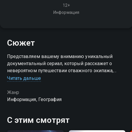
12+
Информация
Сюжет
Представляем вашему вниманию уникальный
документальный сериал, который расскажет о
невероятном путешествии отважного экипажа,
решившего бросить вызов стихии и пересечь
Читать дальше
Мировой океан
Жанр
Информация, География
С этим смотрят