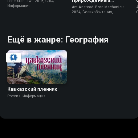
Прирождённый
Lone Star Law • 2016, США,
механик
Информация
Ant Anstead: Born Mechanic •
2024, Великобритания,
Информация
Ещё в жанре: География
Кавказский пленник
Россия, Информация