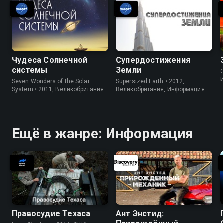
Чудеса Солнечной
Супердостижения
системы
Земли
C
Seven Wonders of the Solar
Supersized Earth • 2012,
System • 2011, Великобритания,
Великобритания, Информация
Информация
Ещё в жанре: Информация
Правосудие Техаса
Ант Энстид: