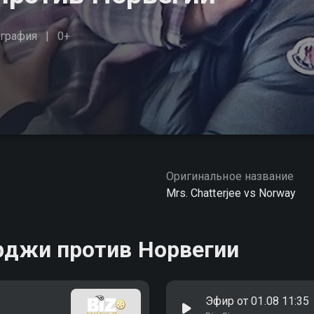
графия
0+
Оригинальное название
Mrs. Chatterjee vs Norway
рджи против Норвегии
Эфир от 01.08 11:35