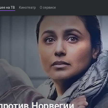
шее на ТВ
Кинотеатр
О сервисе
против Норвегии