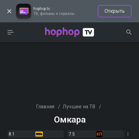
hophop.tv
Открыть
ТВ, фильмы и сериалы
Главная
/
Лучшее на ТВ
/
Омкара
8.1
7.5