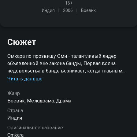
16+
Индия
2006
Боевик
Сюжет
Омкара по прозвищу Оми - талантливый лидер
объявленной вне закона банды, Первая волна
недовольства в банде возникает, когда главным
лейтенантом Омкара назначает активного Кесу, а не
Читать дальше
хитрого Лангду
Жанр
Боевик, Мелодрама, Драма
Страна
Индия
Оригинальное название
Omkara