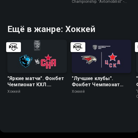
"Трактор"
Championship. "Avtomobilist" -
"Traktor" • Хоккей
Ещё в жанре: Хоккей
"Яркие матчи". Фонбет
"Лучшие клубы".
Чемпионат КХЛ.
Фонбет Чемпионат
"Динамо" (Минск) - СКА
КХЛ. "Авангард" - ЦСКА
Хоккей
Хоккей
"
C
"