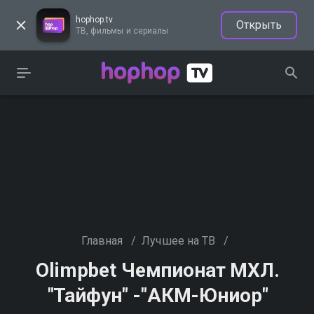
hophop.tv
Открыть
ТВ, фильмы и сериалы
Главная
/
Лучшее на ТВ
/
Olimpbet Чемпионат МХЛ.
"Тайфун" -"АКМ-Юниор"