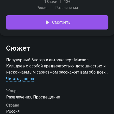
1 Сезон
12+
Россия
Развлечения
Смотреть
Сюжет
Популярный блогер и автоэксперт Михаил
Кульдяев с особой предвзятостью, дотошностью и
нескончаемым сарказмом расскажет вам обо всех
новинках автомобильного импорта. Найдет их
Читать дальше
слабые, а возможно сильные места. И даст свои
рекомендации
Жанр
Развлечения, Просвещение
Страна
Россия