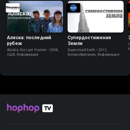
Аляска: последний
Супердостижения
рубеж
Земли
C
Alaska: the Last Frontier • 2008,
Supersized Earth • 2012,
США, Информация
Великобритания, Информация