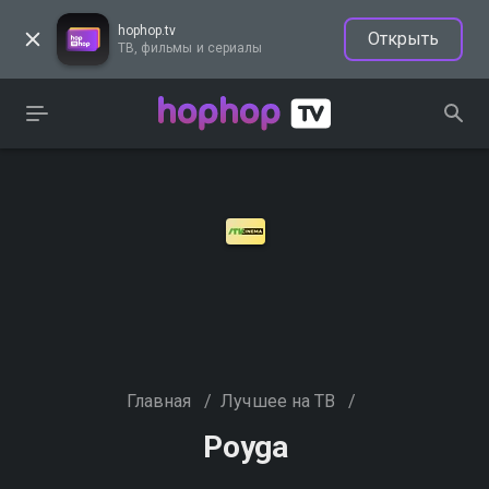
hophop.tv
Открыть
ТВ, фильмы и сериалы
Главная
/
Лучшее на ТВ
/
Poyga