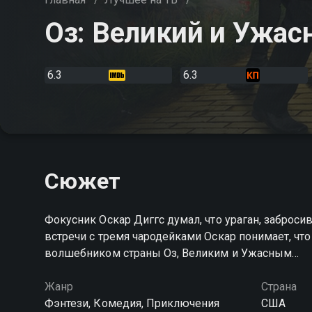
Оз: Великий и Ужас
6.3
6.3
Сюжет
Фокусник Оскар Диггс думал, что ураган, заброси
встречи с тремя чародейками Оскар понимает, что 
волшебником страны Оз, Великим и Ужасным…
Жанр
Страна
Фэнтези, Комедия, Приключения
США