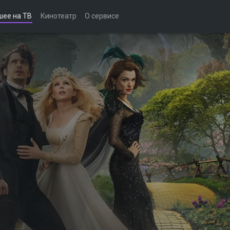
шее на ТВ
Кинотеатр
О сервисе