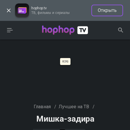
hophop.tv
Открыть
ТВ, фильмы и сериалы
Главная
/
Лучшее на ТВ
/
Мишка-задира