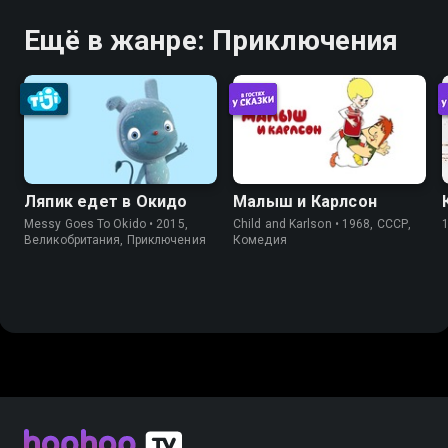
Ещё в жанре: Приключения
Ляпик едет в Окидо
Малыш и Карлсон
Messy Goes To Okido • 2015,
Child and Karlson • 1968, СССР,
Великобритания, Приключения
Комедия