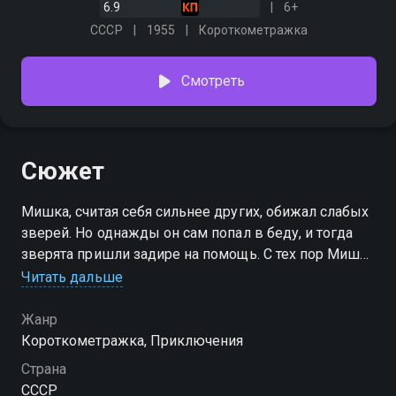
6.9
6+
СССР
1955
Короткометражка
Смотреть
Сюжет
Мишка, считая себя сильнее других, обижал слабых
зверей. Но однажды он сам попал в беду, и тогда
зверята пришли задире на помощь. С тех пор Мишка
исправился и стал им верным другом
Читать дальше
Жанр
Короткометражка, Приключения
Страна
СССР