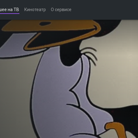
шее на ТВ
Кинотеатр
О сервисе