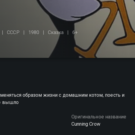
СССР
1980
Сказка
6+
оменяться образом жизни с домашним котом, поесть и
не вышло
Оригинальное название
Cunning Crow