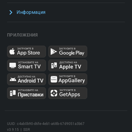
Информация
ПРИЛОЖЕНИЯ
UUID: c4ab0b90-d6fe-4eb1-a68b-67d9051a3b67
v3.9.15
|
SSR