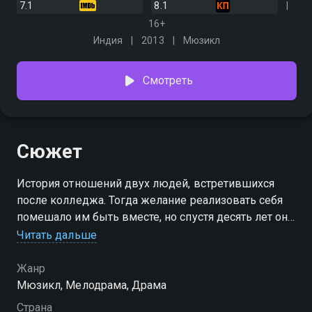
7.1
8.1
16+
Индия
2013
Мюзикл
Смотреть
Сюжет
История отношений двух людей, встретившихся
после колледжа. Тогда желание реализовать себя
помешало им быть вместе, но спустя десять лет они
встречаются снова, уже с багажом реализованных и
Читать дальше
нереализованных желаний, чтобы испытать счастье
любви
Жанр
Мюзикл, Мелодрама, Драма
Страна