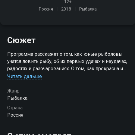
12+
Россия
2018
Рыбалка
Сюжет
Программа расскажет о том, как юные рыболовы
учатся ловить рыбу, об их первых удачах и неудачах,
радостях и разочарованиях. О том, как прекрасна и
разнообразна природа России. О том, как хрупка и
Читать дальше
беззащитна эта красота
Жанр
Рыбалка
Страна
Россия