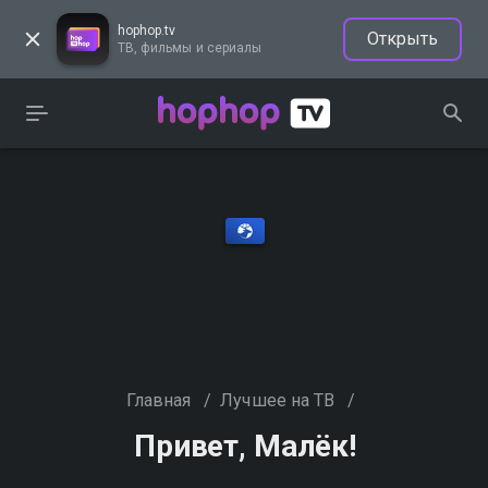
hophop.tv
Открыть
ТВ, фильмы и сериалы
Главная
/
Лучшее на ТВ
/
Привет, Малёк!