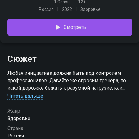
1 Сезон
12+
Россия
2022
Здоровье
Смотреть
Сюжет
Любая инициатива должна быть под контролем
профессионалов. Давайте же спросим тренера, по
какой дорожке бежать к разумной нагрузке, как
правильно рулить своей тренировкой, чтобы все
Читать дальше
старания работали на ваш идеальный результат
Жанр
Здоровье
Страна
Россия