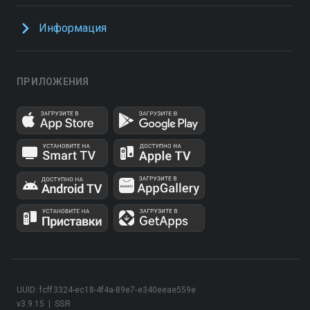
Информация
ПРИЛОЖЕНИЯ
UUID: fcff3324-ec18-4f4a-89e7-e340eeae559e
v3.9.15
|
SSR