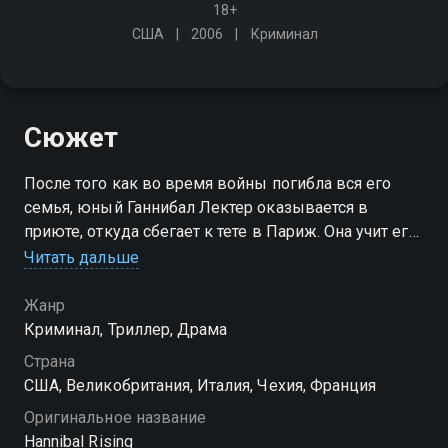
18+
США
2006
Криминал
Сюжет
После того как во время войны погибла вся его
семья, юный Ганнибал Лектер оказывается в
приюте, откуда сбегает к тете в Париж. Она учит его
основам восточных боев, а он начинает поиски
Читать дальше
немецких мародеров, съевших когда-то его
маленькую сестру
Жанр
Криминал, Триллер, Драма
Страна
США, Великобритания, Италия, Чехия, Франция
Оригинальное название
Hannibal Rising