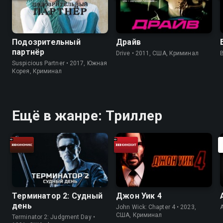
Подозрительный
Драйв
партнёр
Drive • 2011, США, Криминал
B
Suspicious Partner • 2017, Южная
Корея, Криминал
Ещё в жанре: Триллер
Терминатор 2: Судный
Джон Уик 4
день
John Wick: Chapter 4 • 2023,
США, Криминал
Terminator 2: Judgment Day •