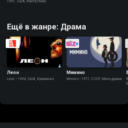
1991, США, Фантастика
Ещё в жанре: Драма
Леон
Мимино
Leon • 1994, США, Криминал
Mimino • 1977, СССР, Мелодрама
B