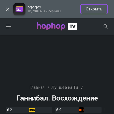
hophop.tv
Открыть
ТВ, фильмы и сериалы
Главная
/
Лучшее на ТВ
/
Ганнибал. Восхождение
6.2
6.9