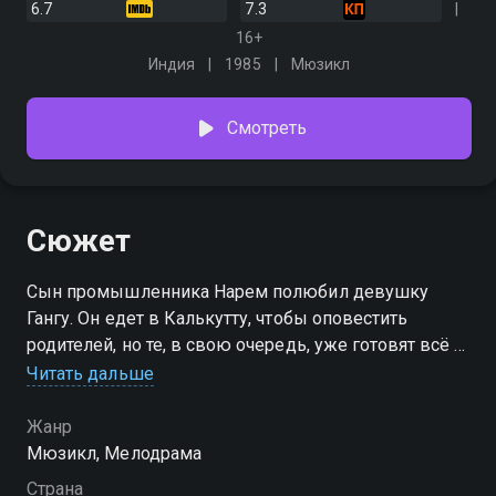
6.7
7.3
16+
Индия
1985
Мюзикл
Смотреть
Сюжет
Сын промышленника Нарем полюбил девушку
Гангу. Он едет в Калькутту, чтобы оповестить
родителей, но те, в свою очередь, уже готовят всё к
свадьбе…с другой. Ганга отправляется в опасный
Читать дальше
путь навстречу своей судьбе
Жанр
Мюзикл, Мелодрама
Страна