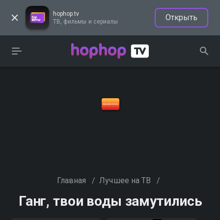
hophop.tv
Открыть
ТВ, фильмы и сериалы
Главная
/
Лучшее на ТВ
/
Ганг, твои воды замутились