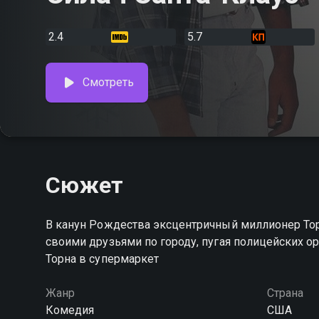
2.4
5.7
Смотреть
Сюжет
В канун Рождества эксцентричный миллионер Торн
своими друзьями по городу, пугая полицейских 
Торна в супермаркет
Жанр
Страна
Комедия
США