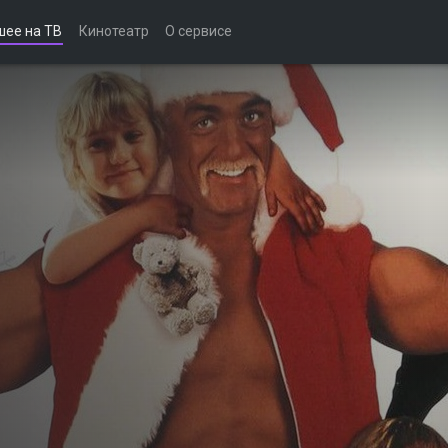
шее на ТВ
Кинотеатр
О сервисе