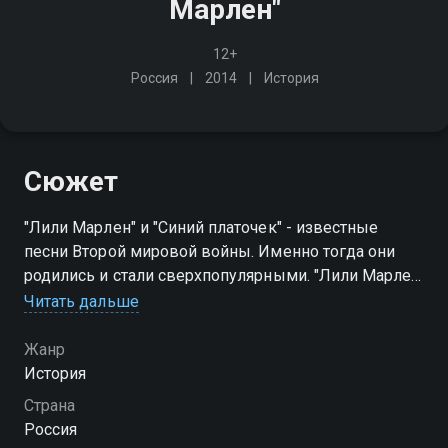
Марлен"
12+
Россия
2014
История
Сюжет
"Лили Марлен" и "Синий платочек" - известные
песни Второй мировой войны. Именно тогда они
родились и стали сверхпопулярными. "Лили Марлен"
- в Германии, "Синий платочек" - в России. Точнее: в
Читать дальше
гитлеровской Германии и Советском Союзе
Жанр
История
Страна
Россия