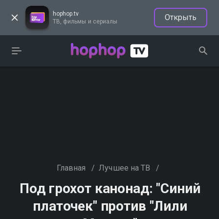
hophop.tv
Открыть
ТВ, фильмы и сериалы
Главная
/
Лучшее на ТВ
/
Под грохот канонад: "Синий
платочек" против "Лили