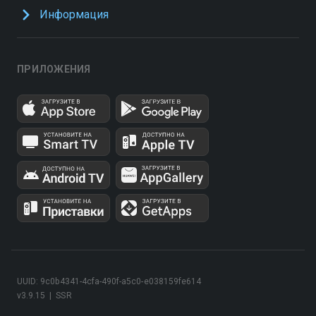
Информация
ПРИЛОЖЕНИЯ
UUID: 9c0b4341-4cfa-490f-a5c0-e038159fe614
v3.9.15
|
SSR