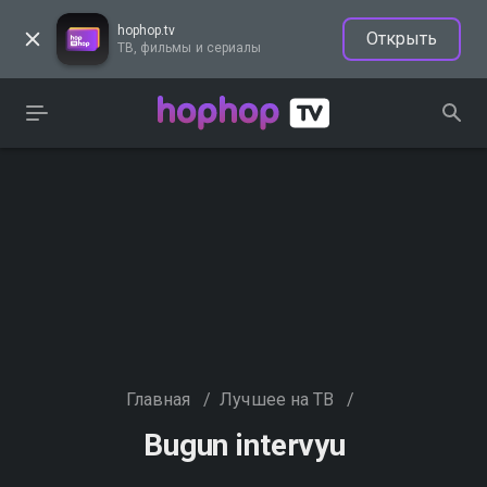
hophop.tv
Открыть
ТВ, фильмы и сериалы
Главная
/
Лучшее на ТВ
/
Bugun intervyu