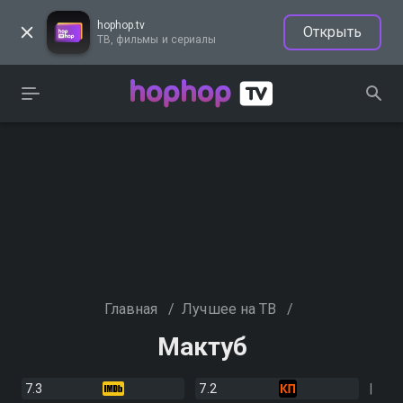
hophop.tv
Открыть
ТВ, фильмы и сериалы
Главная
/
Лучшее на ТВ
/
Мактуб
7.3
7.2