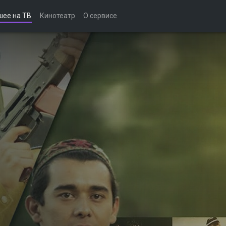
шее на ТВ
Кинотеатр
О сервисе