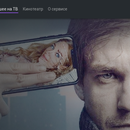
шее на ТВ
Кинотеатр
О сервисе