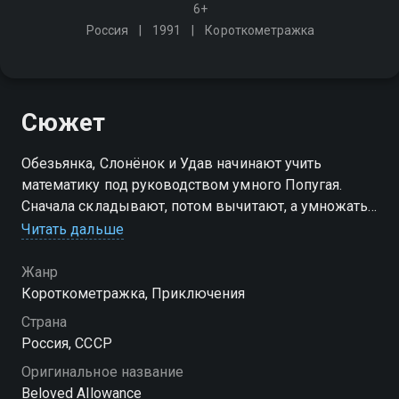
6+
Россия
1991
Короткометражка
Сюжет
Обезьянка, Слонёнок и Удав начинают учить
математику под руководством умного Попугая.
Сначала складывают, потом вычитают, а умножать
и делить будут завтра, потому что наглядное
Читать дальше
пособие, то есть бананы, кончились, их просто съели
при вычитании…
Жанр
Короткометражка, Приключения
Страна
Россия, СССР
Оригинальное название
Beloved Allowance