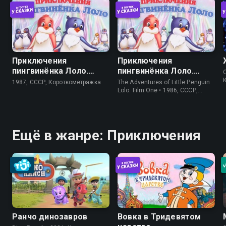
Приключения
Приключения
пингвинёнка Лоло.
пингвинёнка Лоло.
Фильм третий
Фильм первый
1987, СССР, Короткометражка
The Adventures of Little Penguin
Lolo. Film One • 1986, СССР,
Короткометражка
Ещё в жанре: Приключения
Ранчо динозавров
Вовка в Тридевятом