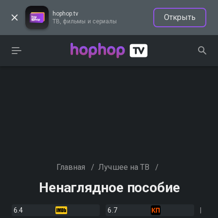
hophop.tv
Открыть
ТВ, фильмы и сериалы
Главная
/
Лучшее на ТВ
/
Ненаглядное пособие
6.4
6.7