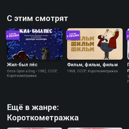
С этим смотрят
Жил-был пёс
Фильм, фильм, фильм
Once Upon a Dog • 1982, СССР,
1968, СССР, Короткометражка
Короткометражка
T
P
Ещё в жанре:
Короткометражка