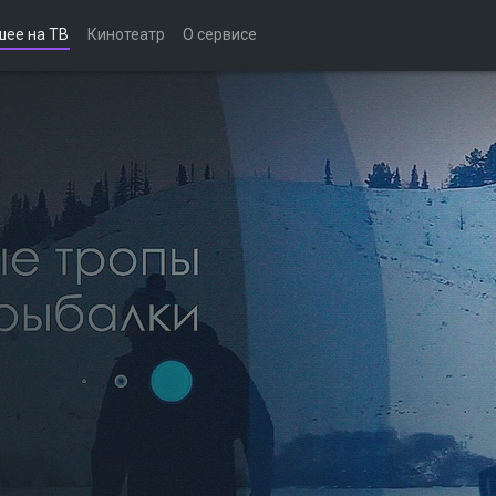
шее на ТВ
Кинотеатр
О сервисе