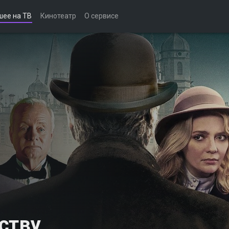
шее на ТВ
Кинотеатр
О сервисе
ству