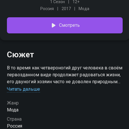
1 Сезон
12+
Россия
2017
Мода
Смотреть
Сюжет
В то время как четвероногий друг человека в своём
первозданном виде продолжает радоваться жизни,
его двуногий хозяин часто не доволен природным
обликом своего питомца. И тогда на помощь
Читать дальше
приходит программа "Модные штучки"
Жанр
Мода
Страна
Россия