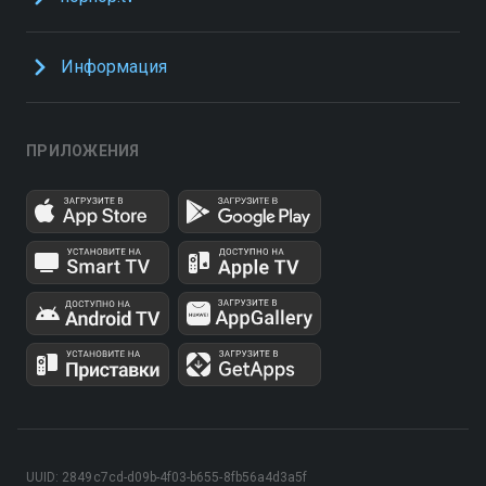
Информация
ПРИЛОЖЕНИЯ
UUID: 2849c7cd-d09b-4f03-b655-8fb56a4d3a5f