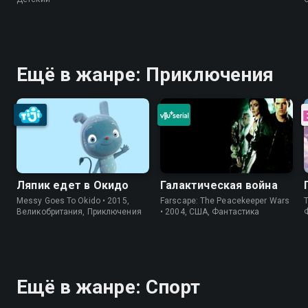
Ещё в жанре: Приключения
Ляпик едет в Окидо
Галактическая война
Messy Goes To Okido • 2015,
Farscape: The Peacekeeper Wars
T
Великобритания, Приключения
• 2004, США, Фантастика
Ещё в жанре: Спорт