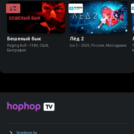
Бешеный бык
Лёд 2
Raging Bull • 1980, США,
Ice 2 • 2020, Россия, Мелодрама
T
Биография
hophop.tv