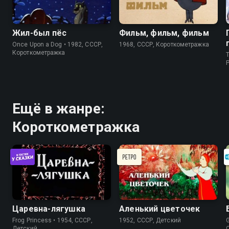
Жил-был пёс
Фильм, фильм, фильм
Once Upon a Dog • 1982, СССР,
1968, СССР, Короткометражка
Короткометражка
T
P
Ещё в жанре:
Короткометражка
Царевна-лягушка
Аленький цветочек
Frog Princess • 1954, СССР,
1952, СССР, Детский
G
Детский