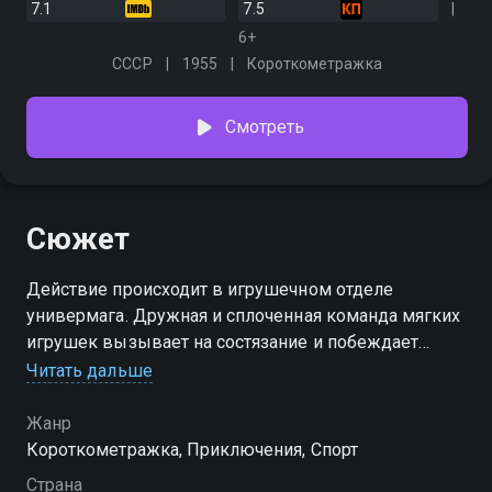
7.1
7.5
6+
СССР
1955
Короткометражка
Смотреть
Сюжет
Действие происходит в игрушечном отделе
универмага. Дружная и сплоченная команда мягких
игрушек вызывает на состязание и побеждает
команду зазнавшихся и грубых деревянных
Читать дальше
футболистов, случайно попавших в магазин в
коробке с этикеткой "1-й сорт"
Жанр
Короткометражка, Приключения, Спорт
Страна