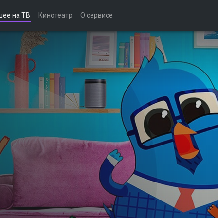
шее на ТВ
Кинотеатр
О сервисе