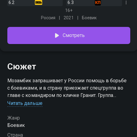
6.2
6.3
16+
Россия
2021
Боевик
Смотреть
Сюжет
Мозамбик запрашивает у России помощь в борьбе
с боевиками, и в страну приезжает спецгруппа во
главе с командиром по кличке Гранит. Группа
Гранита находит в джунглях Жозе, сбежавшего от
Читать дальше
боевиков. Но мальчик не может отомстить убийцам
Жанр
Боевик
Страна