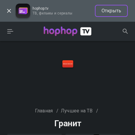
hophop.tv
Открыть
ТВ, фильмы и сериалы
Главная
/
Лучшее на ТВ
/
Гранит