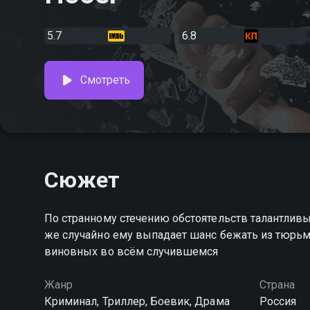
5.7
6.8
Смотреть
Сюжет
По странному стечению обстоятельств талантливый
же случайно ему выпадает шанс бежать из тюрьмы
виновных во всём случившемся
Жанр
Страна
Криминал, Триллер, Боевик, Драма
Россия