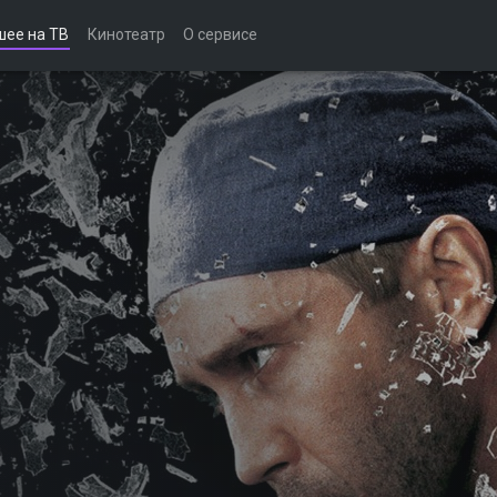
шее на ТВ
Кинотеатр
О сервисе