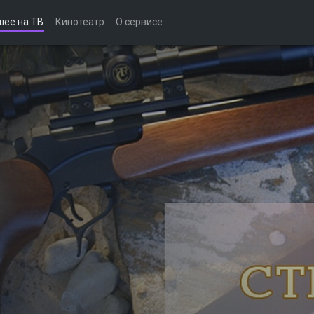
шее на ТВ
Кинотеатр
О сервисе