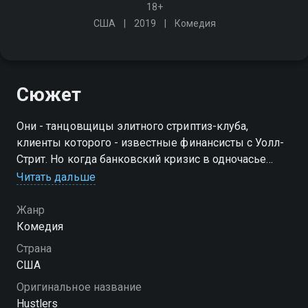
18+
США
2019
Комедия
Сюжет
Они - танцовщицы элитного стриптиз-клуба,
клиенты которого - известные финансисты с Уолл-
Стрит. Но когда банковский кризис в одночасье
превращает накопления девушек в пыль, подруги
Читать дальше
по несчастью жаждут отомстить
Жанр
Комедия
Страна
США
Оригинальное название
Hustlers