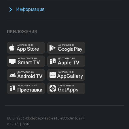
Информация
ПРИЛОЖЕНИЯ
UUID: 926c4d5d-8ce2-4a9d-9e15-93363e1b3974
v3.9.15
|
SSR