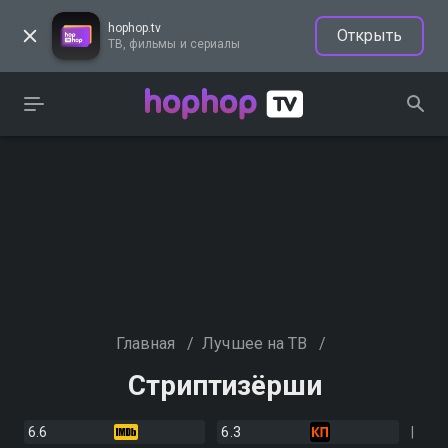
hophop.tv
Открыть
ТВ, фильмы и сериалы
Главная
/
Лучшее на ТВ
/
Стриптизёрши
6.6
6.3