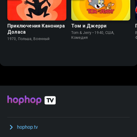
Приключения Канонира
Том и Джерри
Доласа
Tom & Jerry • 1940, США,
B
Комедия
1970, Польша, Военный
hophop.tv