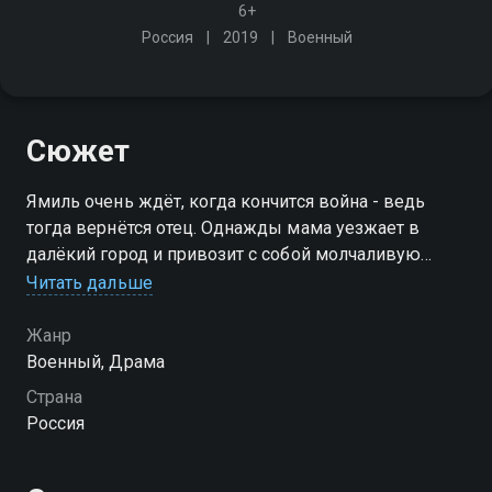
6+
Россия
2019
Военный
Сюжет
Ямиль очень ждёт, когда кончится война - ведь
тогда вернётся отец. Однажды мама уезжает в
далёкий город и привозит с собой молчаливую
девочку Оксану и передает наказ отца заботиться о
Читать дальше
ней, как о родной сестрёнке…
Жанр
Военный, Драма
Страна
Россия