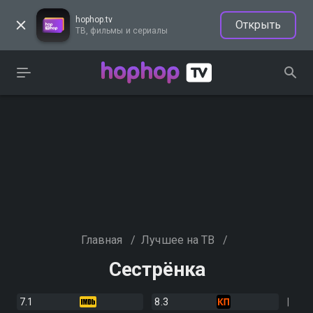
hophop.tv
Открыть
ТВ, фильмы и сериалы
Главная
/
Лучшее на ТВ
/
Сестрёнка
7.1
8.3