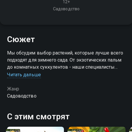
12+
Садоводство
Сюжет
Мы обсудим выбор растений, которые лучше всего
подходят для зимнего сада. От экзотических пальм
до комнатных суккулентов - наши специалисты
поделятся своими рекомендациями и советами по
Читать дальше
уходу за каждым видом растений
Жанр
Садоводство
С этим смотрят