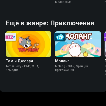
Мелодрама
Ещё в жанре: Приключения
Том и Джерри
Моланг
Tom & Jerry • 1940, США,
Molang • 2015, Франция,
Комедия
Приключения
T
P