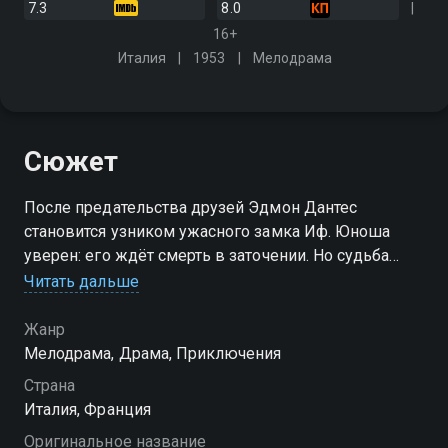
7.3
8.0
16+
Италия
1953
Мелодрама
Сюжет
После предательства друзей Эдмон Дантес
становится узником ужасного замка Иф. Юноша
уверен: его ждёт смерть в заточении. Но судьба
даёт ему шанс выбраться из тюрьмы, а также найти
Читать дальше
несметные сокровища, спрятанные на затерянном
острове Монте-Кристо
Жанр
Мелодрама, Драма, Приключения
Страна
Италия, Франция
Оригинальное название