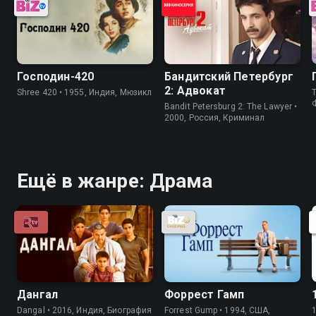
Господин-420
Бандитский Петербург
2: Адвокат
Shree 420 • 1955, Индия, Мюзикл
T
Bandit Petersburg 2: The Lawyer •
2000, Россия, Криминал
Ещё в жанре: Драма
Дангал
Форрест Гамп
Dangal • 2016, Индия, Биография
Forrest Gump • 1994, США,
1