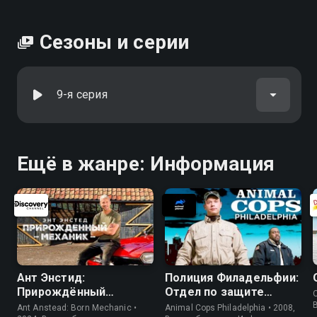
Сезоны и серии
9-я серия
Ещё в жанре: Информация
Ант Энстид:
Полиция Филадельфии:
Прирождённый
Отдел по защите
O
механик
животных
Ant Anstead: Born Mechanic •
Animal Cops Philadelphia • 2008,