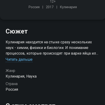
12+
Россия
2017
Кулинария
Сюжет
Кулинария находится на стыке сразу нескольких
наук - химии, физики и биологии. И понимание
процессов, которые происходят при варке яйца или
обжаривании стейка, значительно упростит
Читать дальше
приготовление пищи и сократит количество
кулинарных неудач
Жанр
Кулинария, Наука
Страна
Россия