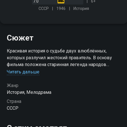
7.0
6+
СССР
1946
История
Сюжет
Красивая история о судьбе двух влюблённых,
которых разлучил жестокий правитель. В основу
фильма положена старинная легенда народов
Среднего Кавказа
Читать дальше
Жанр
История, Мелодрама
Страна
СССР