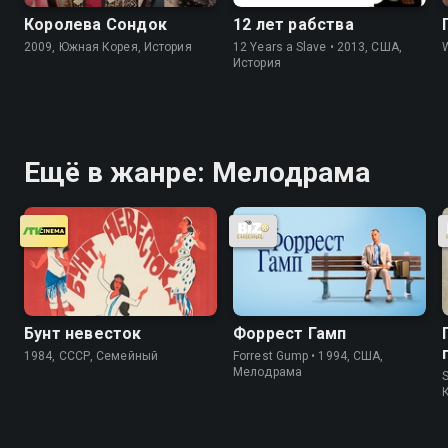
Королева Сондок
12 лет рабства
2009, Южная Корея, История
12 Years a Slave • 2013, США,
История
Ещё в жанре: Мелодрама
Бунт невесток
Форрест Гамп
1984, СССР, Семейный
Forrest Gump • 1994, США,
Мелодрама
S