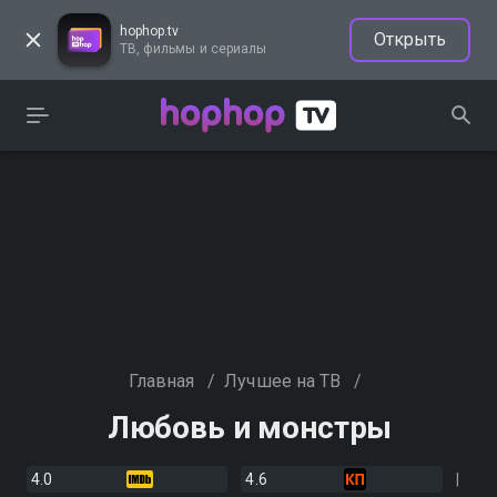
hophop.tv
Открыть
ТВ, фильмы и сериалы
Главная
/
Лучшее на ТВ
/
Любовь и монстры
4.0
4.6