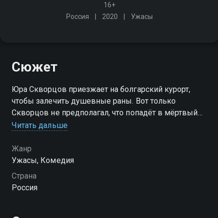
16+
Россия
2020
Ужасы
Сюжет
Юра Скворцов приезжает на болгарский курорт,
чтобы залечить душевные раны. Вот только
Скворцов не предполагал, что попадёт в мёртвый
сезон - причём в буквальном смысле. Сначала
Читать дальше
исчезает английский пёс, затем лев, а следом и
туристы
Жанр
Ужасы, Комедия
Страна
Россия