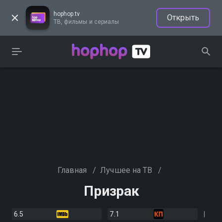
hophop.tv
Открыть
ТВ, фильмы и сериалы
Главная
/
Лучшее на ТВ
/
Призрак
6.5
7.1