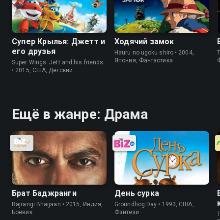
Супер Крылья: Джетт и
Ходячий замок
его друзья
Hauru no ugoku shiro • 2004,
T
Япония, Фантастика
Super Wings. Jett and his friends
• 2015, США, Детский
Ещё в жанре: Драма
Брат Баджранги
День сурка
Bajrangi Bhaijaan • 2015, Индия,
Groundhog Day • 1993, США,
Боевик
Фэнтези
T