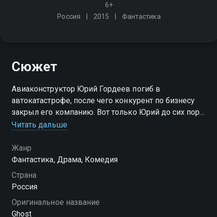
6+
Россия
2015
Фантастика
Сюжет
Авиаконструктор Юрий Гордеев погиб в
автокатастрофе, после чего конкурент по бизнесу
закрыл его компанию. Вот только Юрий до сих пор
находится в нашем мире, правда, его никто не видит
Читать дальше
и не слышит, кроме обычного семиклассника Вани
Жанр
Фантастика, Драма, Комедия
Страна
Россия
Оригинальное название
Ghost