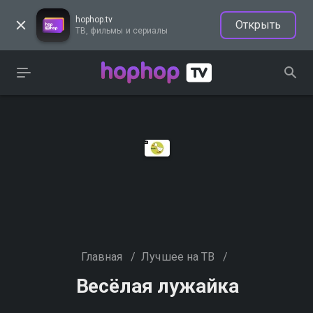
hophop.tv
Открыть
ТВ, фильмы и сериалы
Главная
/
Лучшее на ТВ
/
Весёлая лужайка