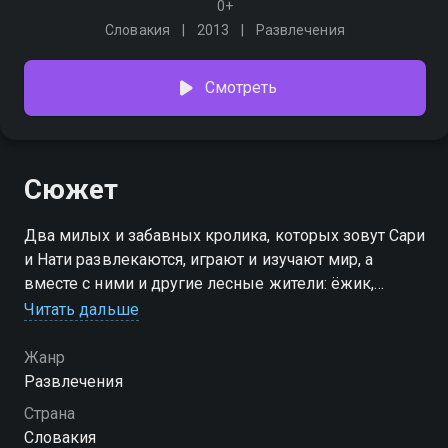
0+
Словакия
2013
Развлечения
Смотреть
Сюжет
Два милых и забавных кролика, которых зовут Сари
и Нати развлекаются, играют и изучают мир, а
вместе с ними и другие лесные жители: ёжик,
медведь и белка. Малыши научатся узнавать и
Читать дальше
называть не только разных животных, но и цвета
Жанр
Развлечения
Страна
Словакия