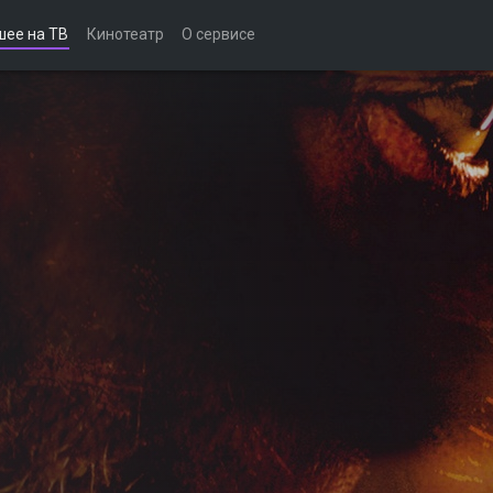
шее на ТВ
Кинотеатр
О сервисе